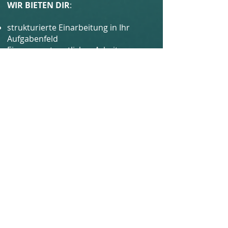
WIR BIETEN DIR
:
strukturierte Einarbeitung in Ihr
Aufgabenfeld
Eigenverantwortliches Arbeiten
Interessante und anspruchsvolle
Aufgaben
Fortwährende
Weiterbildungsmöglichkeiten
Freundliches und familiäres
Betriebsklima
einfache Kommunikationswege
Sehr gutes Betriebsklima
weitere Jobs in der Logistik