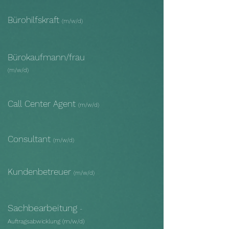
Bürohilfskraft
(m/w/d)
Bürokaufmann/frau
(m/w/d)
Call Center Agent
(m/w/d)
Consultant
(m/w/d)
Kundenbetreuer
(m/w/d)
Sachbearbeitung
-
Auftragsabwicklung (m/w/d)