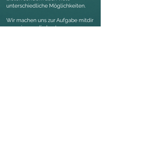
unterschiedliche Möglichkeiten.
Wir machen uns zur Aufgabe mitdir
gemeinsam die besten
Möglichkeiten für deine Zukunft zu
finden und helfen nicht nur einen
Job zu finden, sondern den Job der
auch zu dir passt und auch das
Unternehmen mit dem du dich
identifizieren können.
Das bedeutet für uns, dich durch
individuelle Beratung zu deinem
persönlichen Ziel zu bringen und
dabei sowohl deine Bedürfnisse als
auch deine Wünsche zu
berücksichtigen.