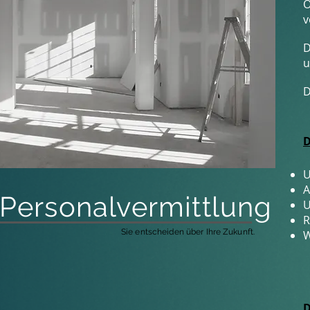
O
v
D
u
D
D
U
A
Personalvermittlung
U
R
Sie entscheiden über Ihre Zukunft.
W
D