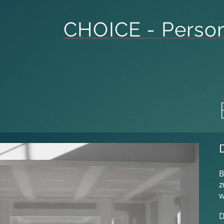
CHOICE - Person
B
z
w
D