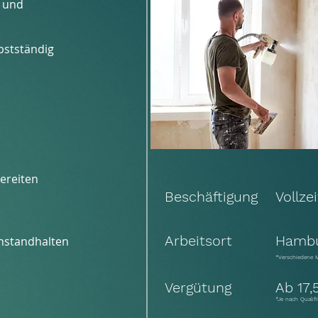
n und
bstständig
ereiten
Beschäftigung
Vollzei
Arbeitsort
Hambu
instandhalten
*Verschiedene 
Vergütung
Ab 17
*Je nach Qualif