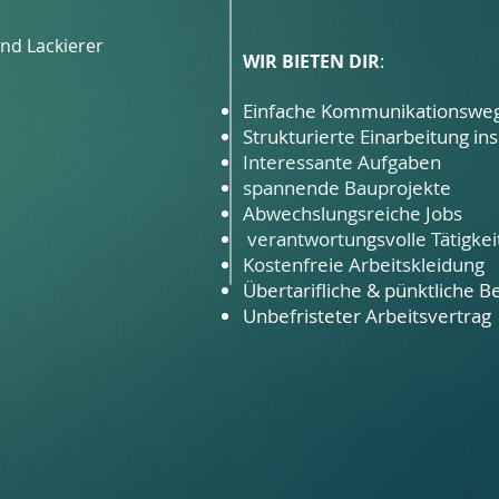
und Lackierer
WIR BIETEN DIR
:
Einfache Kommunikationswe
Strukturierte Einarbeitung in
Interessante Aufgaben
spannende Bauprojekte
Abwechslungsreiche Jobs
verantwortungsvolle Tätigkei
​Kostenfreie Arbeitskleidung
Übertarifliche
& pünktliche B
Unbefristeter Arbeitsvertrag